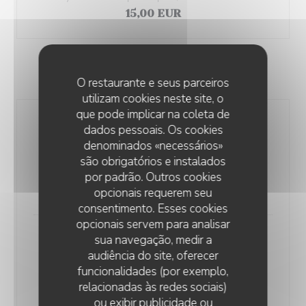
15,00 EUR
ON CONTINUE...
O restaurante e seus parceiros
utilizam cookies neste site, o
que pode implicar na coleta de
Filet de veau rôti, girolles et
dados pessoais. Os cookies
abricots, praliné aux champignons
denominados «necessários»
Roasted veal fillet, girolle mushrooms and apricots,
são obrigatórios e instalados
mushroom praline
por padrão. Outros cookies
24,00 EUR
opcionais requerem seu
consentimento. Esses cookies
opcionais servem para analisar
sua navegação, medir a
Tagliata de faux-filet de bœuf,
audiência do site, oferecer
mayonnaise à l’ail, pesto,
funcionalidades (por exemplo,
artichauts, parmesan
relacionadas às redes sociais)
Beef sirloin tagliata, garlic mayonnaise, pesto,
ou exibir publicidade ou
artichokes and parmesan