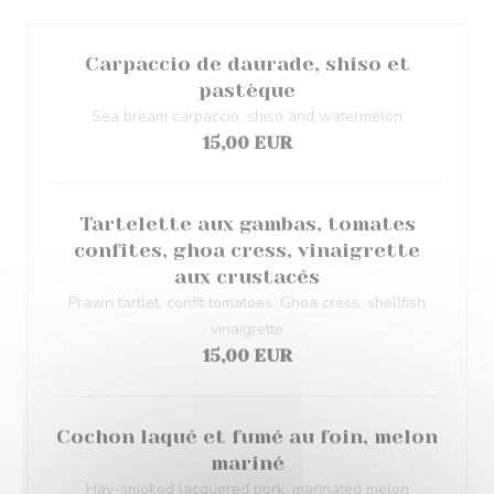
Carpaccio de daurade, shiso et
pastèque
Sea bream carpaccio, shiso and watermelon
15,00 EUR
Tartelette aux gambas, tomates
confites, ghoa cress, vinaigrette
aux crustacés
Prawn tartlet, confit tomatoes, Ghoa cress, shellfish
vinaigrette
15,00 EUR
Cochon laqué et fumé au foin, melon
mariné
Hay-smoked lacquered pork, marinated melon