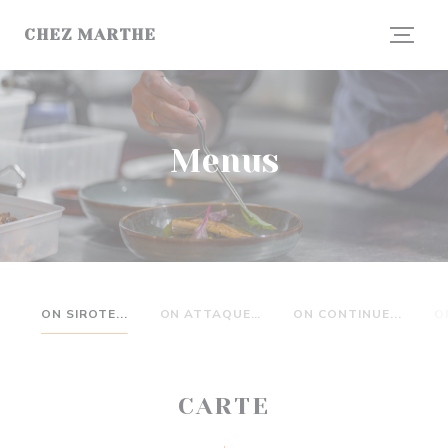
Painel de Gerenciamento de Cookies
CHEZ MARTHE
Menus
ON SIROTE...
ON ATTAQUE…
ON CONTINUE...
O
CARTE