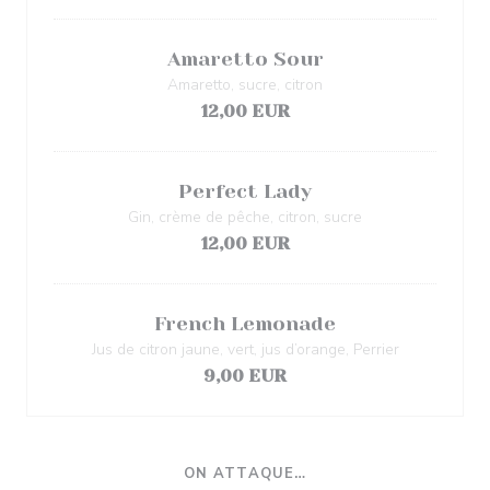
Amaretto Sour
Amaretto, sucre, citron
12,00 EUR
Perfect Lady
Gin, crème de pêche, citron, sucre
12,00 EUR
French Lemonade
Jus de citron jaune, vert, jus d’orange, Perrier
9,00 EUR
ON ATTAQUE…