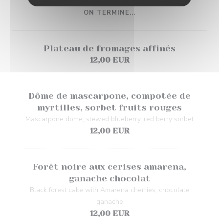
ON TERMINE...
Plateau de fromages affinés
12,00 EUR
Dôme de mascarpone, compotée de
myrtilles, sorbet fruits rouges
Mascarpone dome, stewed blueberry, red berry sorbet
12,00 EUR
Forêt noire aux cerises amarena,
ganache chocolat
Black forest cake with Amarena cherries, chocolate
ganache
12,00 EUR