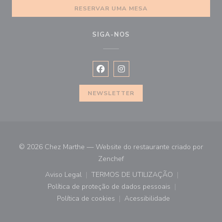
RESERVAR UMA MESA
SIGA-NOS
Facebook ((abre numa nova janela))
Instagram ((abre numa nova ja
NEWSLETTER
© 2026 Chez Marthe — Website do restaurante criado por
((abre numa nova janela))
Zenchef
Aviso Legal
TERMOS DE UTILIZAÇÃO
((abre numa nova janela))
((abre numa nova janela))
Política de proteção de dados pessoais
((abre numa nova janela))
Política de cookies
Acessibilidade
((abre numa nova janela))
((abre numa nova janela