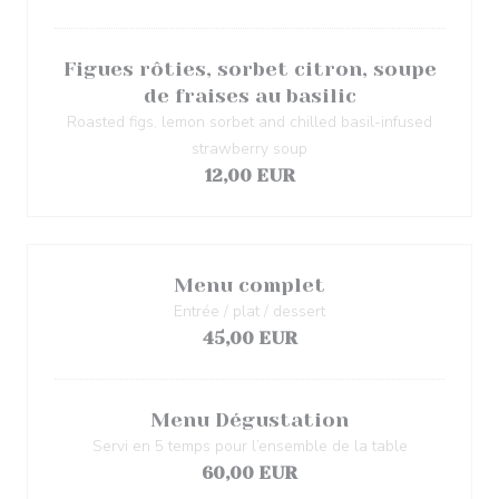
Figues rôties, sorbet citron, soupe
de fraises au basilic
Roasted figs, lemon sorbet and chilled basil-infused
strawberry soup
12,00 EUR
Menu complet
Entrée / plat / dessert
45,00 EUR
Menu Dégustation
Servi en 5 temps pour l’ensemble de la table
60,00 EUR