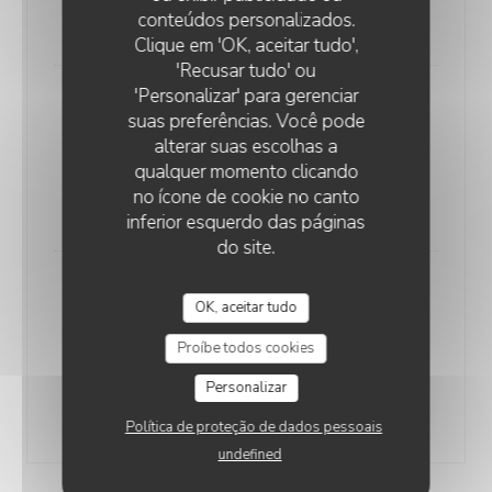
conteúdos personalizados.
24,00 EUR
CHEZ MARTHE
Clique em 'OK, aceitar tudo',
'Recusar tudo' ou
'Personalizar' para gerenciar
Ballottine de raie, beurre aux
suas preferências. Você pode
câpres, vierge de légumes
alterar suas escolhas a
Rolled skate wing, capper butter, vegetable vierge
qualquer momento clicando
sauce
no ícone de cookie no canto
24,00 EUR
inferior esquerdo das páginas
do site.
Asperges blanches tièdes, Ajo
OK, aceitar tudo
blanco, huile de céleri, pêches
blanches
Proíbe todos cookies
Warm White asparagus, Ajo blanco, celery oil, White
Personalizar
peaches
24,00 EUR
Política de proteção de dados pessoais
undefined