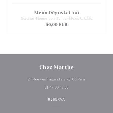
Menu Dégustation
Servi en 4 temps pour l’ensemble de la table
50,00 EUR
Chez Marthe
((abre numa nova 
24 Rue des Taillandiers 75011 Paris
01 47 00 45 35
RESERVA