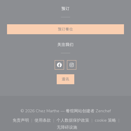
预订
预订餐位
关注我们
Facebook ((在新窗口中打开))
Instagram ((在新窗口中打开))
通讯
((在新窗口
© 2026 Chez Marthe — 餐馆网站创建者
Zenchef
免责声明
使用条款
个人数据保护政策
cookie 策略
((在新窗口中打开))
((在新窗口中打开))
((在新窗口中打开))
((在新窗口中
无障碍设施
((在新窗口中打开))