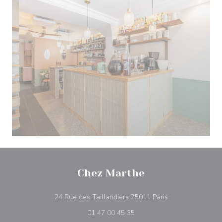
Chez Marthe
((在新窗口中打开)
24 Rue des Taillandiers 75011 Paris
01 47 00 45 35