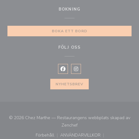
BOKNING
BOKA ETT BORD
FÖLJ OSS
Facebook ((öppnas i ett nytt fönste
Instagram ((öppnas i ett nytt 
NYHETSBREV
© 2026 Chez Marthe — Restaurangens webbplats skapad av
((öppnas i ett nytt fönster))
Zenchef
Förbehåll
ANVÄNDARVILLKOR
((öppnas i ett nytt fönster))
((öppnas i ett nytt fönster))