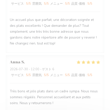
サービス
:
5
/5
雰囲気
:
5
/5
メニュー
:
5
/5
品質-価格
:
5
/5
Un accueil plus que parfait, une décoration soignée et
des plats excellents ! Que demander de plus? Tout
simplement, une très très bonne adresse que nous
gardons dans notre répertoire afin de pouvoir y revenir !
Ne changez rien, tout est top!
Anna
S
2026-07-30
- 12:00 - ゲスト 6
サービス
:
5
/5
雰囲気
:
5
/5
メニュー
:
5
/5
品質-価格
:
5
/5
Très bons et jolis plats dans un cadre sympa. Nous nous
sommes régalés. Personnel accueillant et aux petits
soins. Nous y retournerons !