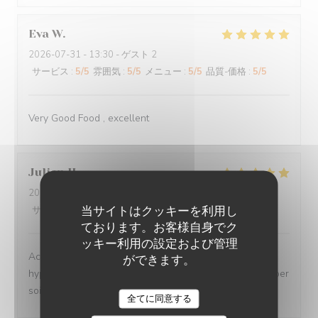
Eva
W
2026-07-31
- 13:30 - ゲスト 2
サービス
:
5
/5
雰囲気
:
5
/5
メニュー
:
5
/5
品質-価格
:
5
/5
Very Good Food , excellent
Julien
H
2026-07-22
- 20:30 - ゲスト 8
当サイトはクッキーを利用し
サービス
:
5
/5
雰囲気
:
5
/5
メニュー
:
5
/5
品質-価格
:
4
/5
ております。お客様自身でク
ッキー利用の設定および管理
Accueil au top (Mélanie gagne à être connue !), plats
ができます。
hyper raffinés et prix à la hauteur de la qualité. Une super
soirée !
CHEZ MARTHE
全てに同意する