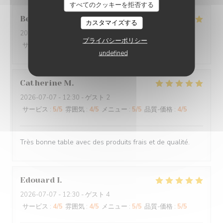
すべてのクッキーを拒否する
Bertrand
P
カスタマイズする
2026-07-11
- 20:00 - ゲスト 4
プライバシーポリシー
サービス
:
5
/5
雰囲気
:
5
/5
メニュー
:
5
/5
品質-価格
:
5
/5
undefined
Catherine
M
2026-07-07
- 12:30 - ゲスト 2
サービス
:
5
/5
雰囲気
:
4
/5
メニュー
:
5
/5
品質-価格
:
4
/5
Très bonne table avec des produits frais et de qualité.
Edouard
I
2026-07-07
- 12:30 - ゲスト 4
サービス
:
4
/5
雰囲気
:
4
/5
メニュー
:
5
/5
品質-価格
:
5
/5